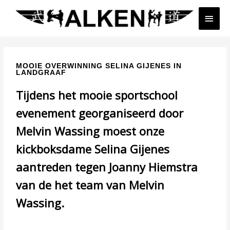
Ga
Hoof
naar
de
inhoud
Share
Share
Share
on
on
on
X
Facebook
WhatsApp
MOOIE OVERWINNING SELINA GIJENES IN
(Twitter)
LANDGRAAF
Tijdens het mooie sportschool
evenement georganiseerd door
Melvin Wassing moest onze
kickboksdame Selina Gijenes
aantreden tegen Joanny Hiemstra
van de het team van Melvin
Wassing.